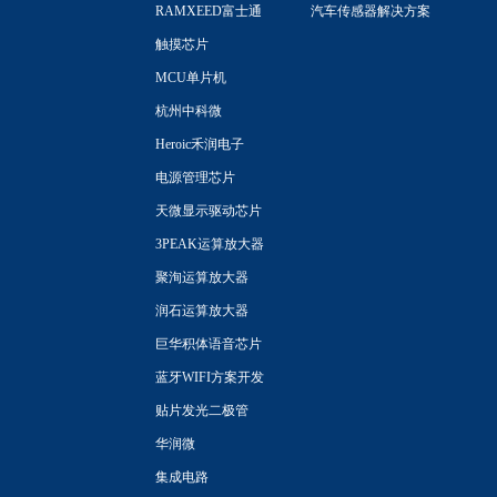
RAMXEED富士通
汽车传感器解决方案
触摸芯片
MCU单片机
杭州中科微
Heroic禾润电子
电源管理芯片
天微显示驱动芯片
3PEAK运算放大器
聚洵运算放大器
润石运算放大器
巨华积体语音芯片
蓝牙WIFI方案开发
贴片发光二极管
华润微
集成电路