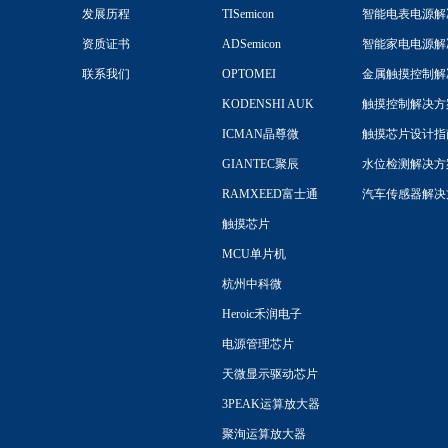
发展历程
TISemicon
智能电表电源解
资质证书
ADSemicon
智能家电电源解
联系我们
OPTOMEI
金属触摸控制解
KODENSHI AUK
触摸控制解决方
ICMAN晶尊微
触摸芯片设计指
GIANTEC聚辰
水位检测解决方
RAMXEED富士通
汽车传感器解决
触摸芯片
MCU单片机
杭州中科微
Heroic禾润电子
电源管理芯片
天微显示驱动芯片
3PEAK运算放大器
聚洵运算放大器