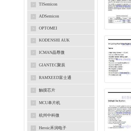
TISemicon
>
ADSemicon
>
OPTOMEI
>
KODENSHI AUK
>
ICMAN晶尊微
>
GIANTEC聚辰
>
RAMXEED富士通
>
触摸芯片
>
MCU单片机
>
杭州中科微
>
Heroic禾润电子
>