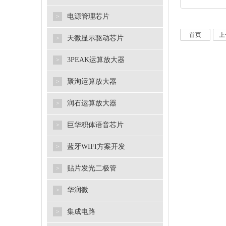
电源管理芯片
>
首页
上
天微显示驱动芯片
>
3PEAK运算放大器
>
聚洵运算放大器
>
润石运算放大器
>
巨华积体语音芯片
>
蓝牙WIFI方案开发
>
贴片发光二极管
>
华润微
>
集成电路
>