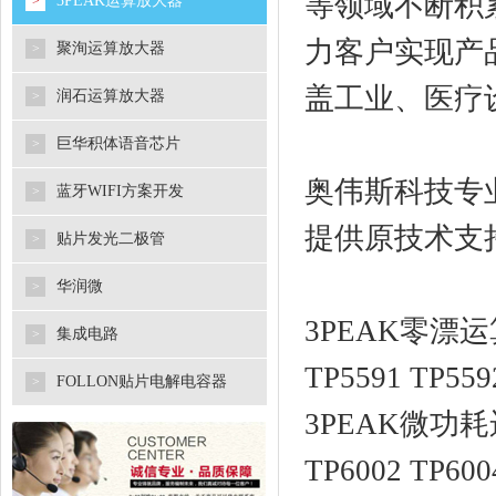
等领域不断积
3PEAK运算放大器
>
力客户实现产
聚洵运算放大器
>
盖工业、医疗
润石运算放大器
>
巨华积体语音芯片
>
奥伟斯科技专
蓝牙WIFI方案开发
>
提供原技术支
贴片发光二极管
>
华润微
>
3PEAK零漂运算放大
集成电路
>
TP5591 TP559
FOLLON贴片电解电容器
>
3PEAK微功耗运算
TP6002 TP60