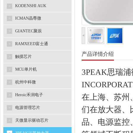
KODENSHI AUK
>
ICMAN晶尊微
>
GIANTEC聚辰
>
<
RAMXEED富士通
>
产品详情介绍
触摸芯片
>
MCU单片机
>
3PEAK思瑞
杭州中科微
>
INCORPO
Heroic禾润电子
在上海、苏州、
>
们在放大器、
电源管理芯片
>
品、电源监控
天微显示驱动芯片
>