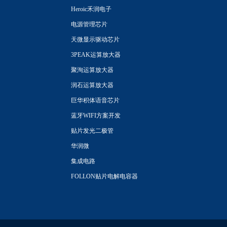
Heroic禾润电子
电源管理芯片
天微显示驱动芯片
3PEAK运算放大器
聚洵运算放大器
润石运算放大器
巨华积体语音芯片
蓝牙WIFI方案开发
贴片发光二极管
华润微
集成电路
FOLLON贴片电解电容器