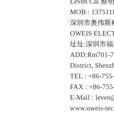
Leven Cai 蔡
MOB : 137511
深圳市奥伟斯
OWEIS ELECT
址址:深圳市福
ADD:Rm701-703,
District, Shen
TEL : +86-755
FAX : +86-755
E-Mail : leve
www.oweis-tec