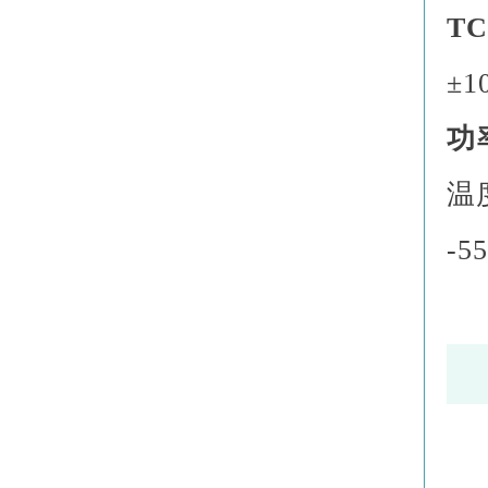
T
±1
功
温
-