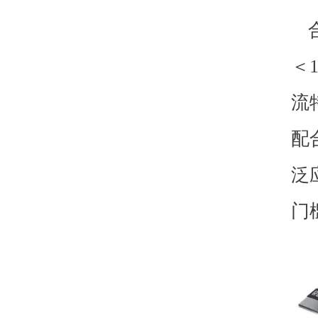
＜
流
配
泛
门