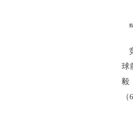
球
毅
（6