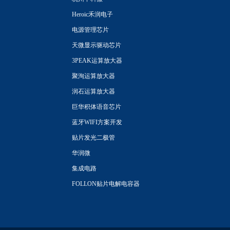
Heroic禾润电子
电源管理芯片
天微显示驱动芯片
3PEAK运算放大器
聚洵运算放大器
润石运算放大器
巨华积体语音芯片
蓝牙WIFI方案开发
贴片发光二极管
华润微
集成电路
FOLLON贴片电解电容器