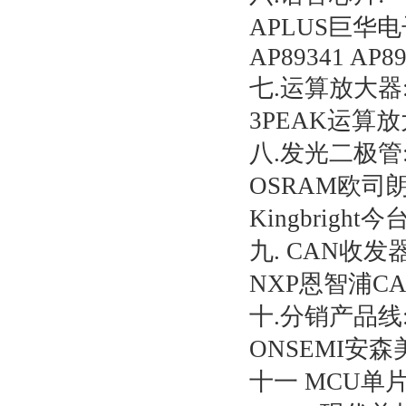
APLUS巨华电子AP
AP89341 AP8
七.运算放大器
3PEAK运算
八.发光二极管
OSRAM欧司朗
Kingbrigh
九. CAN收发器
NXP恩智浦CA
十.分销产品线
ONSEMI安森美
十一 MCU单