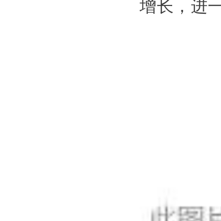
增长
，进