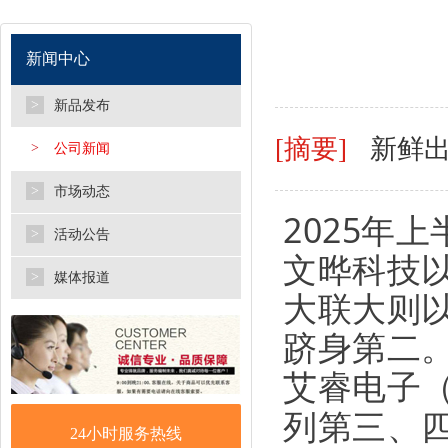
新闻中心
>
新品发布
[摘要]
新鲜出
>
公司新闻
>
市场动态
2025年
>
活动公告
文晔科技以
>
媒体报道
大联大则以
跻身第二
艾睿电子（
列第三、
24小时服务热线